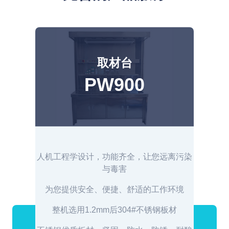
标本冷藏柜
SF736
污染
病理活检标本保存专用设备
双压缩机制冷，双重保障，有效抑制甲醛挥
境
发
双开门大容量存储空间
防